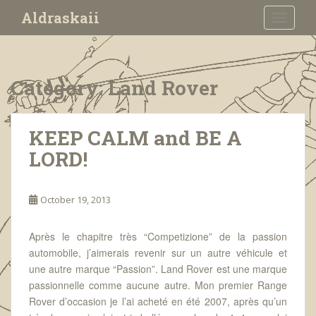
S
Aldraskaii
TOGGLE
k
i
p
t
Category:
Land Rover
o
m
a
KEEP CALM and BE A
i
LORD!
n
c
o
October 19, 2013
n
t
e
Après le chapitre très “Competizione” de la passion
n
automobile, j’aimerais revenir sur un autre véhicule et
t
une autre marque “Passion”. Land Rover est une marque
passionnelle comme aucune autre. Mon premier Range
Rover d’occasion je l’ai acheté en été 2007, après qu’un