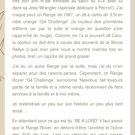
très bon ami m’aie trimballé au salon du 4×4 avec lui
dans sa Jeep Wrangler (spéciale dédicace à Pierrot!). J’ai
craqué pour un Range de 1987, un v8 à carbu de 3,5l en
robe orange “G4 Challenge” (la couleur des premières
éditions car par la suite le orange en question s’est
rapproché du rouge). Comme me l’a si souvent dit Caro,
la couleur ce doit être à cause des souvenir de la Simca
Rallye 2 que mon père nous a montré maintes fois en
photos, bref, un caprice de grand gosse!
J’ai eu un autre Range par la suite, mais j’ai du m’en
séparer pour des raisons persos. Cependant, ce Range
Rover “G4 Challenge” surnommé “Nekobus” fait toujours
partie de la famille et a même rendu récemment de fiers
services à la famille et à moi même.
Je reviendrais un peu sur son histoire un peu plus tard
aussi…
En attendant pour ce qui est du “BE A LORD” il faut savoir
que le Range Rover, en dehors d’être l’ancêtre et l’icône
des SUV de luxe, c’est un véhicule qui peut passer