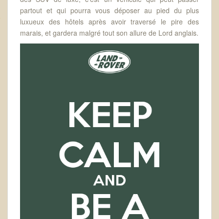
partout et qui pourra vous déposer au pied du plus
luxueux des hôtels après avoir traversé le pire des
marais, et gardera malgré tout son allure de Lord anglais.